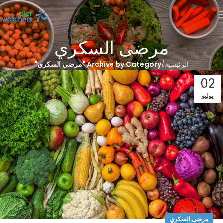
مرضى السكري
الرئيسية
Archive by Category "مرضى السكري"
02
يوليو
مرضى السكري