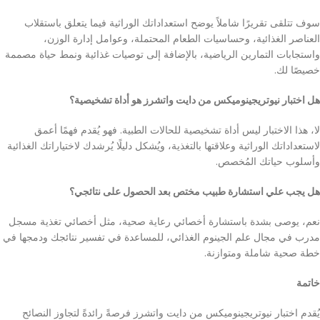
سوف تتلقى تقريرًا شاملاً يوضح استعداداتك الوراثية فيما يتعلق باستقلاب
العناصر الغذائية، وحساسيات الطعام المحتملة، وعوامل إدارة الوزن،
واستجابات التمارين الرياضية، بالإضافة إلى توصيات غذائية ونمط حياة مصممة
خصيصًا لك.
هل اختبار نيوتريجينوميكس من دايت واتشرز هو أداة تشخيصية؟
لا، هذا الاختبار ليس أداة تشخيصية للحالات الطبية. فهو يُقدم فهمًا أعمق
لاستعداداتك الوراثية وعلاقتها بالتغذية، ويُشكل دليلًا يُرشدك لاختياراتك الغذائية
وأسلوب حياتك المُخصص.
هل يجب علي استشارة طبيب مختص بعد الحصول على نتائجي؟
نعم، يوصى بشدة باستشارة أخصائي رعاية صحية، مثل أخصائي تغذية مسجل
مدرب في مجال علم الجينوم الغذائي، للمساعدة في تفسير نتائجك ودمجها في
خطة صحية شاملة ومتوازنة.
خاتمة
يُقدم اختبار نيوتريجينوميكس من دايت واتشرز فرصةً رائدةً لتجاوز النصائح