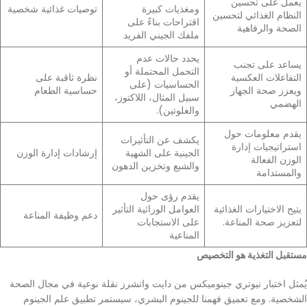
يعمل على تحسين
ومغذيات كبيرة
توصيات غذائية شخصية
النظام الغذائي لتحسين
اقتراحات بناءً على
الصحة والرفاهية
ملفك الجيني الفريد
يحدد حالات عدم
يساعد على تجنب
التحمل المحتملة أو
التفاعلات العكسية
نظرة ثاقبة على
الحساسيات (على
ويعزز صحة الجهاز
حساسية الطعام
سبيل المثال، اللاكتوز،
الهضمي
والغلوتين).
يقدم معلومات حول
يكشف عن التأثيرات
استراتيجيات إدارة
الجينية على الشهية
إرشادات إدارة الوزن
الوزن الفعالة
والشبع وتخزين الدهون
والمستدامة
يقدم رؤى حول
يتيح الاختيارات الغذائية
العوامل الوراثية التأثير
دعم وظيفة المناعة
لتعزيز صحة المناعة.
على الاستجابات
المناعية
مستقبل التغذية هو التخصيص
يُمثل اختبار نيوتري جينوميكس من دايت واتشرز نقلة نوعية في مجال الصحة
الشخصية. ومع تعميق فهمنا للجينوم البشري، سيستمر تطبيق علم الجينوم