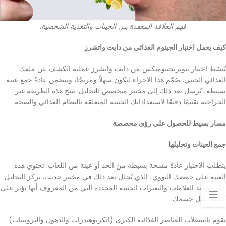
فهم العلاقة المعقدة بين الجينات والتغذية الشخصية.
كيف يعمل اختبار الجينوم الغذائي من دايت واتشرز
يُبسّط اختبار نيوتريجينوميكس من دايت واتشرز عملية الكشف عن ملفك
الغذائي الجيني. صُمّم هذا الإجراء ليكون سهلاً ومريحًا، ويتضمن عادةً جمع عينة
بسيطة، تُرسل بعد ذلك إلى مختبر متخصص للتحليل. تتيح هذه الطريقة غير
الجراحية تقييمًا دقيقًا لاستعداداتك الجينية المتعلقة بالنظام الغذائي والصحة.
مسار بسيط للحصول على رؤى مخصصة
جمع العينات وتحليلها
يتطلب الاختبار عادةً مسحة بسيطة من الخد أو عينة من اللعاب. تحتوي هذه
العينة على حمضك النووي، الذي يُحلل بعد ذلك في مختبر حديث. يركز التحليل
على تحديد العلامات والتغيرات الجينية المحددة التي من المعروف أنها تؤثر على
كيفية عمل جسمك:
يقوم باستقلاب العناصر الغذائية الكبرى (الكربوهيدرات والدهون والبروتينات).