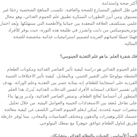
أكثر صحة واستدامة.
في ظل التطور المتسارع للصحة والعافية، تكتسب المناهج الشخصية زخمًا غير
مسبوق. ومن أبرز التطورات المبتكرة تطبيق علم الجينوم الغذائي، وهو مجال
علمي يستكشف العلاقة المعقدة بين جيناتنا والأطعمة التي نستهلكها. ويُعد اختبار
نوتريجينوميكس من دايت واتشرز في طليعة هذه الثورة، حيث يوفر للأفراد
فهمًا عميقًا لجيناتهم الفريدة لتصميم استراتيجيات غذائية مخصصة للصحة
المثالية.
فك شفرة العلم: ما هو علم التغذية الجينومي؟
علم الجينوم الغذائي هو دراسة كيفية تأثير العناصر الغذائية ومكونات الطعام
النشطة بيولوجيًا على التعبير الجيني، وبالمقابل، كيفية تأثير الاختلافات الجينية
الفردية على استجابتنا للطعام. إنه بمثابة جسر بين التغذية وعلم الوراثة، يهدف
إلى تفسير اختلاف استجابة الأفراد لنفس التدخلات الغذائية. يُدرك هذا العلم
المتطور أن أجسامنا تُعالج الطعام، وتمتص العناصر الغذائية، وتُدير وزنها بناءً
على تفاعل مُعقد بين الاستعدادات الجينية والعوامل البيئية. من خلال تحليل
متغيرات جينية مُحددة، يُمكن لـعلم الجينوم الغذائي الكشف عن كيفية معالجة
جسمك للكربوهيدرات والدهون ومختلف الفيتامينات والمعادن، مما يُوفر خارطة
طريق لتناول الطعام تتوافق جوهريًا مع نمطك البيولوجي.
المبدأ الأساسي: الجينات والنظام الغذائي متشابكان