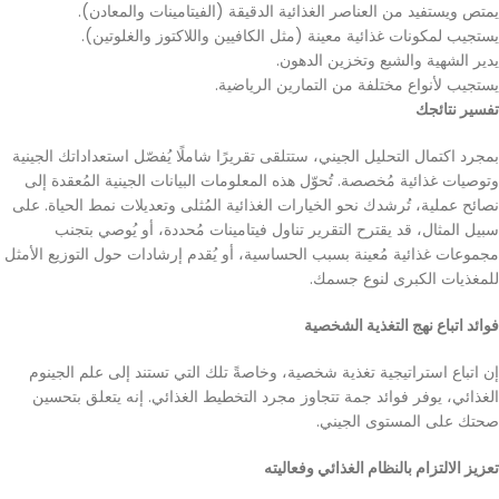
يمتص ويستفيد من العناصر الغذائية الدقيقة (الفيتامينات والمعادن).
يستجيب لمكونات غذائية معينة (مثل الكافيين واللاكتوز والغلوتين).
يدير الشهية والشبع وتخزين الدهون.
يستجيب لأنواع مختلفة من التمارين الرياضية.
تفسير نتائجك
بمجرد اكتمال التحليل الجيني، ستتلقى تقريرًا شاملًا يُفصّل استعداداتك الجينية
وتوصيات غذائية مُخصصة. تُحوّل هذه المعلومات البيانات الجينية المُعقدة إلى
نصائح عملية، تُرشدك نحو الخيارات الغذائية المُثلى وتعديلات نمط الحياة. على
سبيل المثال، قد يقترح التقرير تناول فيتامينات مُحددة، أو يُوصي بتجنب
مجموعات غذائية مُعينة بسبب الحساسية، أو يُقدم إرشادات حول التوزيع الأمثل
للمغذيات الكبرى لنوع جسمك.
فوائد اتباع نهج التغذية الشخصية
إن اتباع استراتيجية تغذية شخصية، وخاصةً تلك التي تستند إلى علم الجينوم
الغذائي، يوفر فوائد جمة تتجاوز مجرد التخطيط الغذائي. إنه يتعلق بتحسين
صحتك على المستوى الجيني.
تعزيز الالتزام بالنظام الغذائي وفعاليته