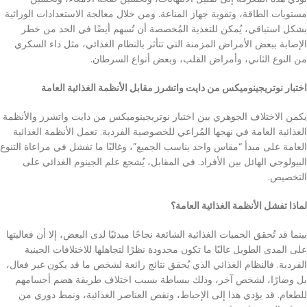
مستويات الطاقة، وتقوية جهاز المناعة. ومن خلال معالجة الاستعدادات الوراثية
بشكل استباقي، يُمكن للتغذية المُخصصة أن تُسهم أيضًا في الحد من خطر
الإصابة ببعض الأمراض المزمنة التي تتأثر بالنظام الغذائي، مثل داء السكري
من النوع الثاني، وأمراض القلب، وبعض أنواع السرطان.
اختبار
نوتريجينوميكس
من دايت واتشرز مقابل الأنظمة الغذائية العامة
يكمن الاختلاف الجوهري بين اختبار نوتريجينوميكس من دايت واتشرز والأنظمة
الغذائية العامة في نهجها المُراعي للخصوصية الفردية. تعمل الأنظمة الغذائية
العامة على مبدأ “مقاس واحد يناسب الجميع”، وغالبًا ما تفشل في مراعاة التنوع
البيولوجي الهائل بين الأفراد. في المقابل، يُشجع علم الجينوم الغذائي على
التخصيص.
لماذا تفشل الأنظمة الغذائية العامة؟
بينما قد تُحقق الحميات الغذائية الشائعة نجاحًا مبدئيًا لدى البعض، إلا أن فعاليتها
على المدى الطويل غالبًا ما تكون محدودة نظرًا لتجاهلها للاختلافات الجينية
الفردية. فالنظام الغذائي الذي يُحقق نتائج رائعة لشخص ما قد يكون غير فعال،
بل وضارًا، لشخص آخر، وذلك ببساطة بسبب اختلاف طريقة هضم أجسامهم
للطعام. قد يؤدي هذا إلى الإحباط، ونقص العناصر الغذائية، ونمط دوري من