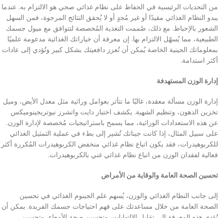
من التحديات الرئيسية في الحفاظ على نظام غذائي صحي هو الالتزام به. عندما
يبدو النظام الغذائي مقيدًا أو غير مُجدٍ أو لا يُحقق النتائج المرجوة، فمن السهل
الشعور بالإحباط. مع ذلك، صُممت التغذية المُخصصة لتتوافق مع ميول جسمك
الطبيعية، مما يُسهّل الالتزام بها. إن معرفة أن خياراتك الغذائية مدعومة علميًا
بمعلوماتك الجينية الخاصة يُمكن أن تُعزز دافعيتك بشكل كبير وتُؤدي إلى عادات
أكثر استدامة.
إدارة الوزن المستهدفة
إدارة الوزن مسألة معقدة، غالبًا ما تتأثر بعوامل وراثية مثل معدل الأيض، وميل
تخزين الدهون، وتنظيم الشهية. يكشف اختبار دايت واتشرز نيوتريجينوميكس
عن هذه الاستعدادات الوراثية، مما يسمح باستراتيجيات مُخصصة لإدارة الوزن.
على سبيل المثال، إذا كانت جيناتك تُشير إلى بطء في عملية التمثيل الغذائي
للكربوهيدرات، فقد يكون اتباع نظام غذائي منخفض الكربوهيدرات المُكررة أكثر
فعالية لفقدان الوزن من اتباع نظام غذائي غني بالكربوهيدرات.
تحسين الصحة العامة والوقاية من الأمراض
إلى جانب النظام الغذائي والوزن، يُسهم علم الجينوم الغذائي في تحسين
الصحة العامة من خلال مساعدتك على فهم احتياجات جسمك الفريدة. يمكن أن
تُؤدي هذه المعرفة إلى تقليل الالتهابات، وتحسين صحة الأمعاء، وتحسين