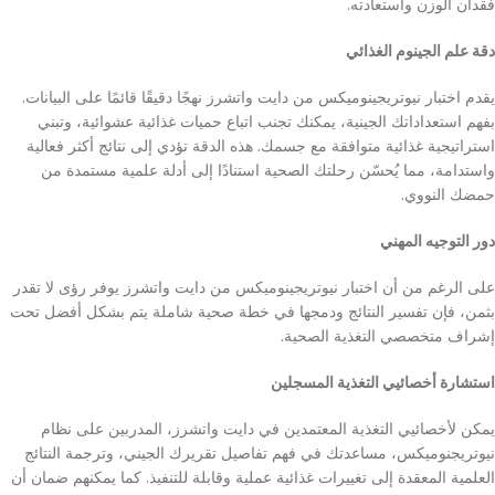
فقدان الوزن واستعادته.
دقة علم الجينوم الغذائي
يقدم اختبار نيوتريجينوميكس من دايت واتشرز نهجًا دقيقًا قائمًا على البيانات.
بفهم استعداداتك الجينية، يمكنك تجنب اتباع حميات غذائية عشوائية، وتبني
استراتيجية غذائية متوافقة مع جسمك. هذه الدقة تؤدي إلى نتائج أكثر فعالية
واستدامة، مما يُحسّن رحلتك الصحية استنادًا إلى أدلة علمية مستمدة من
حمضك النووي.
دور التوجيه المهني
على الرغم من أن اختبار نيوتريجينوميكس من دايت واتشرز يوفر رؤى لا تقدر
بثمن، فإن تفسير النتائج ودمجها في خطة صحية شاملة يتم بشكل أفضل تحت
إشراف متخصصي التغذية الصحية.
استشارة أخصائيي التغذية المسجلين
يمكن لأخصائيي التغذية المعتمدين في دايت واتشرز، المدربين على نظام
نيوتريجنوميكس، مساعدتك في فهم تفاصيل تقريرك الجيني، وترجمة النتائج
العلمية المعقدة إلى تغييرات غذائية عملية وقابلة للتنفيذ. كما يمكنهم ضمان أن