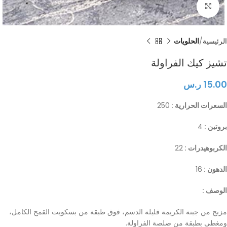
Click to enlarge
الرئيسية
الحلويات
تشيز كيك الفراولة
15.00
ر.س
السعرات الحرارية :
250
بروتين :
4
الكربوهيدرات :
22
الدهون :
16
الوصف :
مزيج من جبنة الكريمة قليلة الدسم، فوق طبقة من بسكويت القمح الكامل،
ومغطى بطبقة من صلصة الفراولة.