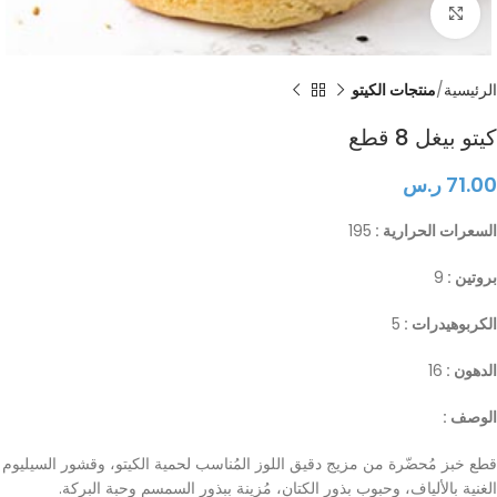
Click to enlarge
الرئيسية
منتجات الكيتو
كيتو بيغل 8 قطع
71.00
ر.س
السعرات الحرارية :
195
بروتين :
9
الكربوهيدرات :
5
الدهون :
16
الوصف :
قطع خبز مُحضّرة من مزيج دقيق اللوز المُناسب لحمية الكيتو، وقشور السيليوم
الغنية بالألياف، وحبوب بذور الكتان، مُزينة ببذور السمسم وحبة البركة.